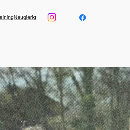
aining
Neugierig