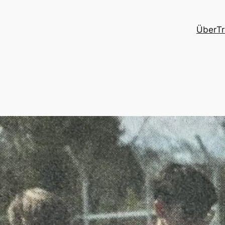
Über
Tr