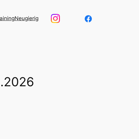
aining
Neugierig
1.2026