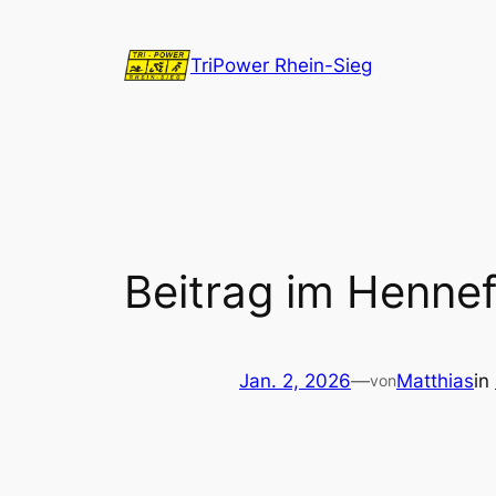
Zum
Inhalt
TriPower Rhein-Sieg
springen
Beitrag im Henne
Jan. 2, 2026
—
Matthias
in
von