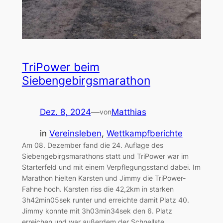
TriPower beim
Siebengebirgsmarathon
Dez. 8, 2024
—
Matthias
von
in
Vereinsleben
, 
Wettkampfberichte
Am 08. Dezember fand die 24. Auflage des
Siebengebirgsmarathons statt und TriPower war im
Starterfeld und mit einem Verpflegungsstand dabei. Im
Marathon hielten Karsten und Jimmy die TriPower-
Fahne hoch. Karsten riss die 42,2km in starken
3h42min05sek runter und erreichte damit Platz 40.
Jimmy konnte mit 3h03min34sek den 6. Platz
erreichen und war außerdem der Schnellste…