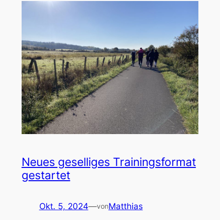
Neues geselliges Trainingsformat
gestartet
Okt. 5, 2024
—
Matthias
von